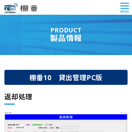
メ
MENU
ニ
ュ
PRODUCT
ー
製品情報
棚番10 貸出管理PC版
返却処理