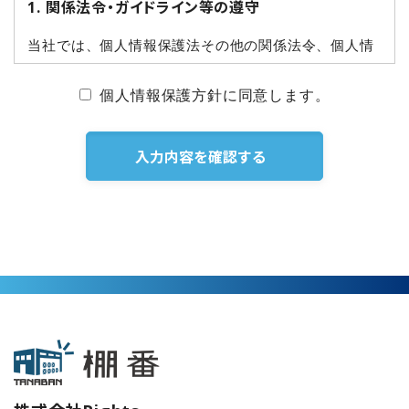
1. 関係法令・ガイドライン等の遵守
当社では、個人情報保護法その他の関係法令、個人情
報保護委員会の定めるガイドライン等及び本プライバ
シーポリシーを遵守し、個人情報を適法かつ適正に取
個人情報保護方針に同意します。
り扱います。
入力内容を確認する
2. 当社がお預かりする個人情報等
当社が、本サービスを通じてお客様及びユーザーに関
して取得する情報には次の情報が含まれます。
ご利用の窓口・管理者となる方の情報
氏名、電話番号、メールアドレス、所属部署、パ
スワード等
管理画面を通じて取得する情報
管理者及び各お客様のユーザーの氏名、ユーザー
ID、表示名、メールアドレス、勤務先、所属部