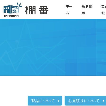
ホー
新着情
製
ム
報
報
製品について
お⾒積りについて